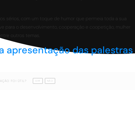
tos sérios, com um toque de humor que permeia toda a sua
ve para o desenvolvimento, cooperação e coopetição, mulher
ntre outros temas.
ma apresentação das palestras
AÇÃO FOI ÚTIL?
SIM
NÃO