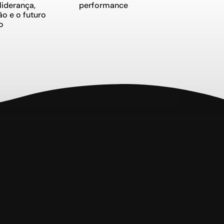
iderança,
performance
o e o futuro
o