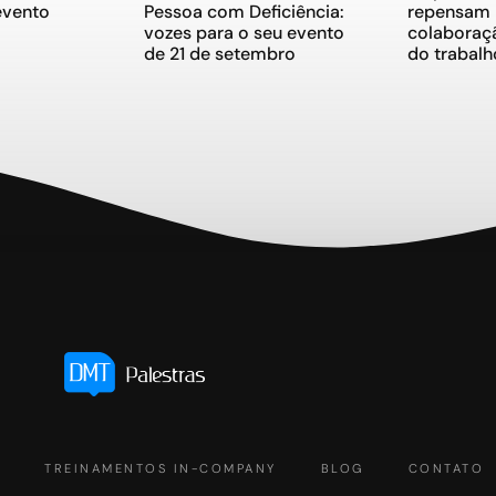
evento
Pessoa com Deficiência:
repensam l
vozes para o seu evento
colaboraçã
de 21 de setembro
do trabalh
S
TREINAMENTOS IN-COMPANY
BLOG
CONTATO