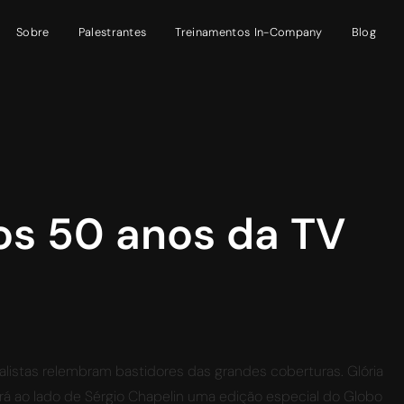
Sobre
Palestrantes
Treinamentos In-Company
Blog
 os 50 anos da TV
istas relembram bastidores das grandes coberturas. Glória
ará ao lado de Sérgio Chapelin uma edição especial do Globo