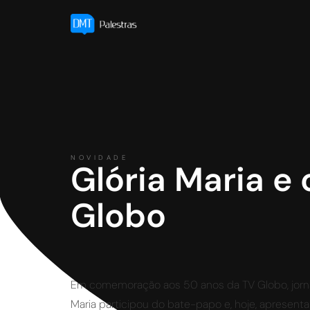
NOVIDADE
Glória Maria e
Globo
Em comemoração aos 50 anos da TV Globo, jornal
Maria participou do bate-papo e, hoje, apresent