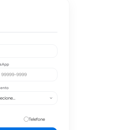
!
sApp
ento
Telefone