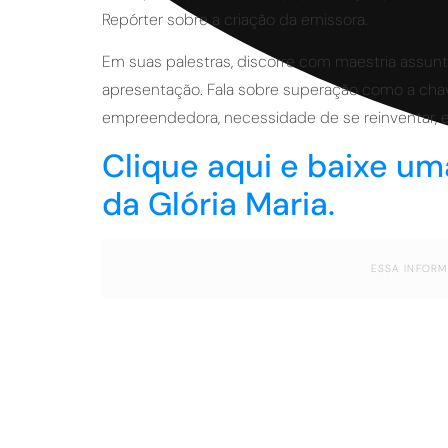
Repórter sobre a criação da emissora.
Em suas palestras, discorre com maestria assun
apresentação. Fala sobre superação como a cha
empreendedora, necessidade de se reinventar, e
Clique aqui e baixe u
da Glória Maria.
ESSA INFORM