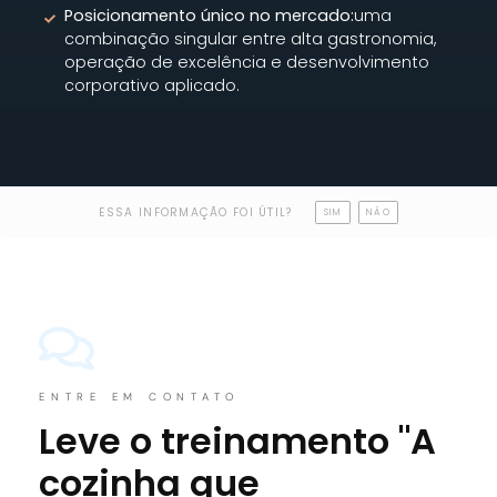
Posicionamento único no mercado:
uma
combinação singular entre alta gastronomia,
operação de excelência e desenvolvimento
corporativo aplicado.
ESSA INFORMAÇÃO FOI ÚTIL?
SIM
NÃO
ENTRE EM CONTATO
Leve o treinamento "A
cozinha que