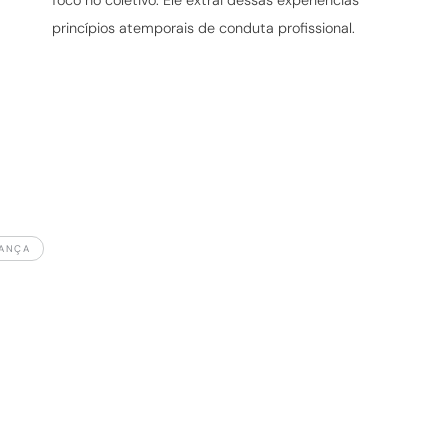
foco no coletivo. Ele extrai dessas experiências
princípios atemporais de conduta profissional.
RANÇA