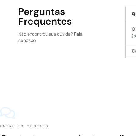
Perguntas
Q
Frequentes
O
Não encontrou sua dúvida?
Fale
(
conosco
.
C
ENTRE EM CONTATO