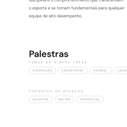
disciplina e o comprometimento que transcendem
o esporte e se tornam fundamentais para qualquer
equipe de alto desempenho.
Palestras
TEMAS DE DIRCEU LOPES
SUPERAÇÃO
ESPORTISTAS
FUTEBOL
LIDE
FORMATOS DE ATUAÇÃO
PALESTRA
ONLINE
PRESENCIAL