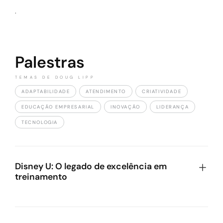
.
Palestras
TEMAS DE DOUG LIPP
ADAPTABILIDADE
ATENDIMENTO
CRIATIVIDADE
EDUCAÇÃO EMPRESARIAL
INOVAÇÃO
LIDERANÇA
TECNOLOGIA
Disney U: O legado de excelência em
treinamento
Doug Lipp compartilha os bastidores da
universidade corporativa mais famosa do mundo. Ele