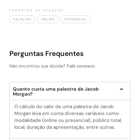
prático sobre as mentalidades e competências
necessárias para liderar com sucesso, focando em
FORMATOS DE ATUAÇÃO
como os gestores podem se adaptar para inspirar
PALESTRA
ONLINE
PRESENCIAL
equipes em ambientes voláteis.
Perguntas Frequentes
Não encontrou sua dúvida?
Fale conosco
.
Quanto custa uma palestra de Jacob
Morgan?
O cálculo do valor de uma palestra de Jacob
Morgan leva em conta diversas variáveis como
modalidade (online ou presencial), público total,
local, duração da apresentação, entre outras.