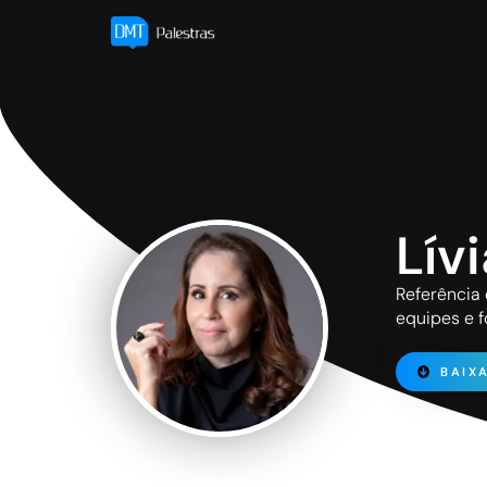
Lív
Referência 
equipes e f
BAIX