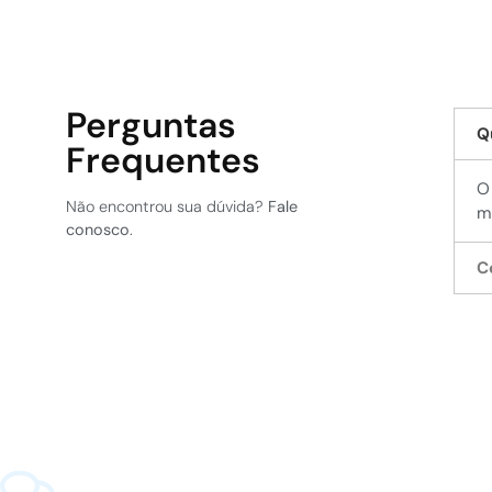
Perguntas
Q
Frequentes
O
Não encontrou sua dúvida?
Fale
m
conosco
.
C