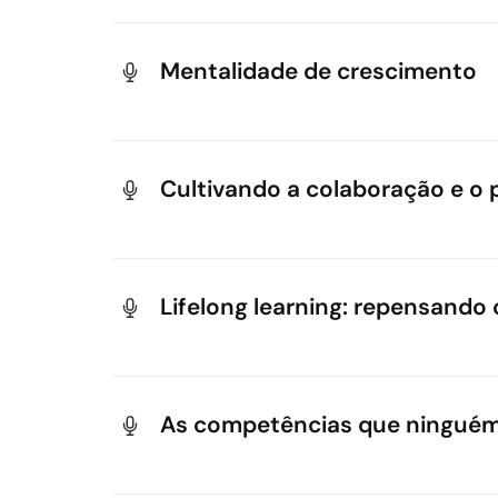
Durante muito tempo, protagonismo foi sinôni
marcado por interdependência, inteligência ar
Mentalidade de crescimento
Este conteúdo propõe uma atualização essenci
inteligente de ferramentas. Ideal para líder
Equipes que evoluem com agilidade não sent
espaço para formas mais sustentáveis de faze
crescimento diferencia os times que estagn
Cultivando a colaboração e o 
Com uma visão aprofundada de três pilares ce
quer construir culturas mais adaptáveis, criat
A colaboração não se resume a saber trabalh
enxerga o mundo de forma diferente.
Lifelong learning: repensando
Inspirada no conceito de “colaboração estend
mais escuta, abertura e pensamento crítico.
O modelo 70/20/10 destaca um ponto essenci
Creative Leadership (EUA), 70% do aprendizad
As competências que ninguém
Mais do que uma fórmula, essa visão nos conv
projetos em que atuamos, do cotidiano vivido
Enquanto o mercado valoriza hard skills e te
constante evolução, com intenção, presença e