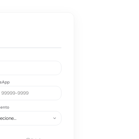
!
sApp
ento