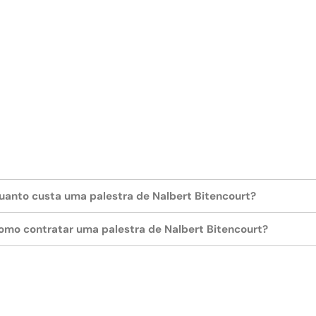
cterísticas como organização, bom senso, criatividade e desempen
oradores que, para atingir a excelência, é fundamental es
lém de simplesmente motivar. Durante 50 minutos, ele inspira o públ
, liderança, treinamento, desafios e vitória.
os como capitão da geração mais vitoriosa do voleibol brasileiro e 
ficam como pequenas mudanças no comportamento podem tornar o tr
uanto custa uma palestra de Nalbert Bitencourt?
do que podemos imaginar. Vale a pena conferir e entender melhor as
omo contratar uma palestra de Nalbert Bitencourt?
 a busca incessante por excelência de performance e a entrega const