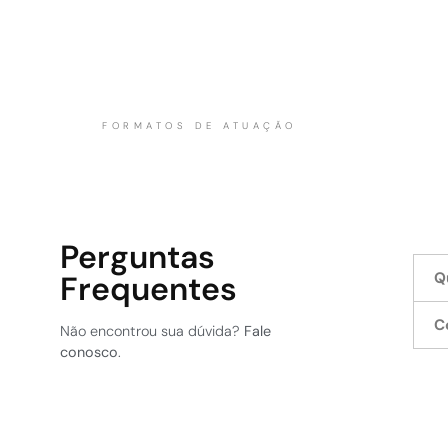
O mercado busca profissionais que unam cara
Nunca é demais lembrar aos seus colab
superar grandes desafios.
FORMATOS DE ATUAÇÃO
A palestra de Nalbert Bitencourt vai muito a
foco, determinação, caráter, espírito de equipe
A liderança que Nalbert exerceu, durante 8 an
através de histórias inéditas, que exempli
Perguntas
de novos padrões na carreira.
Frequentes
Q
Esporte e negócios são muito mais parecidos 
C
colaborador corporativo: a competitividade ,
Não encontrou sua dúvida?
Fale
conosco
.