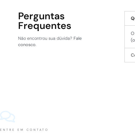
Perguntas
Q
Frequentes
O
Não encontrou sua dúvida?
Fale
(
conosco
.
C
ENTRE EM CONTATO