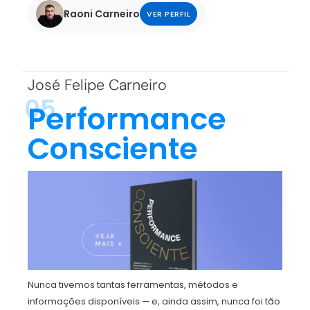
Raoni Carneiro
VER PERFIL
José Felipe Carneiro
05
Performance
Consciente
Nunca tivemos tantas ferramentas, métodos e
informações disponíveis — e, ainda assim, nunca foi tão