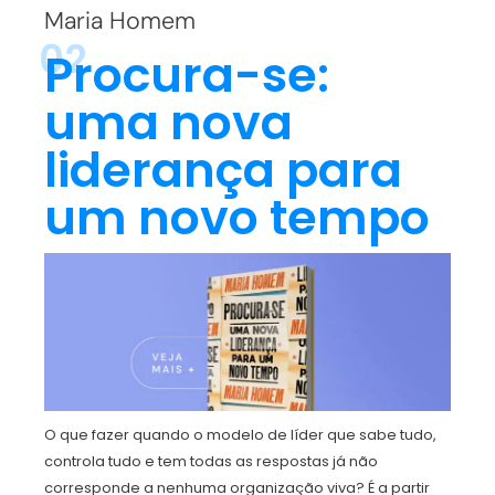
Maria Homem
02
Procura-se:
uma nova
liderança para
um novo tempo
O que fazer quando o modelo de líder que sabe tudo,
controla tudo e tem todas as respostas já não
corresponde a nenhuma organização viva? É a partir