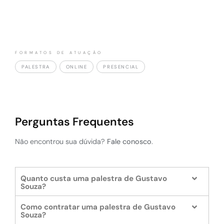
O papel dos intermediários e canais. Desafios de
De Intermediário (a quem precisa iniciar o começou
estar em negócios on-line. Operações, tecnologia e
a pouco um e-commerce) a Avançado (atendo uma
segurança. Integração com distintas tecnologias e
operação a nível nacional com Vtex e inserida em 25
outras ferramentas online.
marketplaces).
FORMATOS DE ATUAÇÃO
PALESTRA
ONLINE
PRESENCIAL
Perguntas Frequentes
Não encontrou sua dúvida?
Fale conosco
.
Quanto custa uma palestra de Gustavo
Souza?
Como contratar uma palestra de Gustavo
Souza?