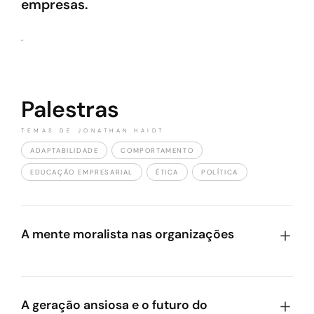
empresas.
.
Palestras
TEMAS DE JONATHAN HAIDT
ADAPTABILIDADE
COMPORTAMENTO
EDUCAÇÃO EMPRESARIAL
ÉTICA
POLÍTICA
A mente moralista nas organizações
Baseada em suas pesquisas premiadas, Haidt
explica por que pessoas boas divergem sobre
valores e como líderes podem usar a psicologia
A geração ansiosa e o futuro do