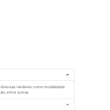
rente a mudanças na legislação. Lina traduz
 crescimento sustentável da empresa,
a diversas variáveis como modalidade
ção, entre outras.