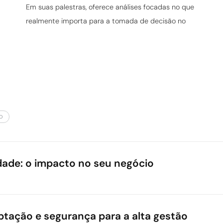
Em suas palestras, oferece análises focadas no que
realmente importa para a tomada de decisão no
O
idade: o impacto no seu negócio
a complexidade do sistema tributário afeta diretamente o planejam
garem em cenários de transição com segurança jurídica, identifica
aptação e segurança para a alta gestão