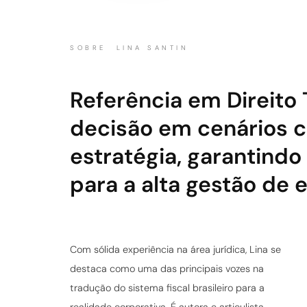
SOBRE LINA SANTIN
Referência em Direito 
decisão em cenários c
estratégia, garantind
para a alta gestão de
Com sólida experiência na área jurídica, Lina se
e as transições estruturais, como a Reforma
destaca como uma das principais vozes na
Tributária, afetam o planejamento financeiro e
tradução do sistema fiscal brasileiro para a