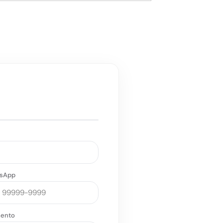
!
sApp
ento