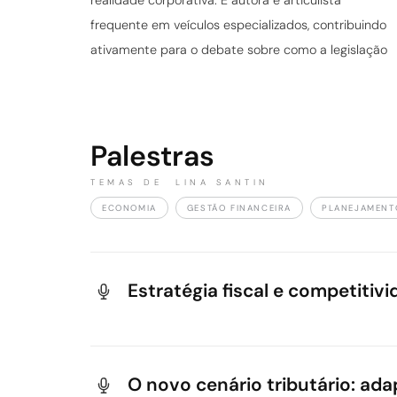
realidade corporativa. É autora e articulista
frequente em veículos especializados, contribuindo
ativamente para o debate sobre como a legislação
Palestras
TEMAS DE LINA SANTIN
ECONOMIA
GESTÃO FINANCEIRA
PLANEJAMENT
Estratégia fiscal e competitiv
Uma análise executiva e pragmática de como 
lideranças e tomadores de decisão para nave
O novo cenário tributário: ad
rentabilidade da organização.