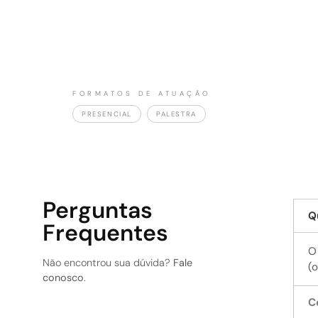
Voltada para o mercado corporativo, esta apr
os desafios fiscais em ações concretas, ca
independentemente das oscilações do siste
FORMATOS DE ATUAÇÃO
PRESENCIAL
PALESTRA
Perguntas
Q
Frequentes
O
Não encontrou sua dúvida?
Fale
(
conosco
.
C