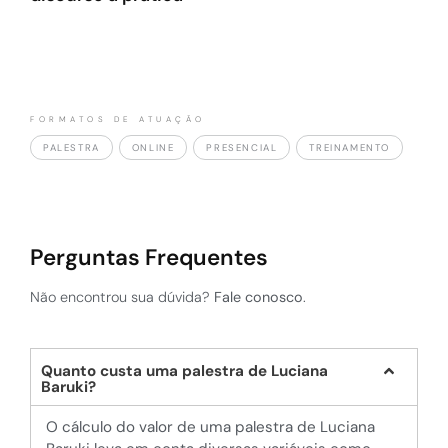
saúde mental não é custo, é investimento.
Criar um ambiente inclusivo exige mais do que boas
intenções. Coautora da Cartilha sobre Discriminação
no Trabalho do Governo Federal, Luciana mostra
como implementar políticas eficazes de combate ao
FORMATOS DE ATUAÇÃO
problema e tornar a diversidade um motor de
PALESTRA
ONLINE
PRESENCIAL
TREINAMENTO
inovação e crescimento sustentável.
Perguntas Frequentes
Não encontrou sua dúvida?
Fale conosco
.
Quanto custa uma palestra de Luciana
Baruki?
O cálculo do valor de uma palestra de Luciana