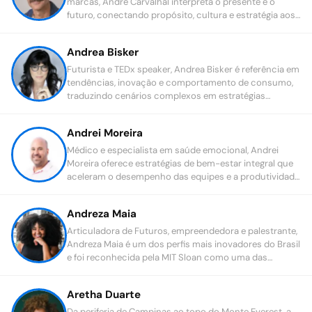
marcas, André Carvalhal interpreta o presente e o
futuro, conectando propósito, cultura e estratégia aos
desafios contemporâneos.
Andrea Bisker
Futurista e TEDx speaker, Andrea Bisker é referência em
tendências, inovação e comportamento de consumo,
traduzindo cenários complexos em estratégias
práticas para líderes e marcas.
Andrei Moreira
Médico e especialista em saúde emocional, Andrei
Moreira oferece estratégias de bem-estar integral que
aceleram o desempenho das equipes e a produtividade
das organizações.
Andreza Maia
Articuladora de Futuros, empreendedora e palestrante,
Andreza Maia é um dos perfis mais inovadores do Brasil
e foi reconhecida pela MIT Sloan como uma das
lideranças que têm transformado o país.
Aretha Duarte
Da periferia de Campinas ao topo do Monte Everest, a