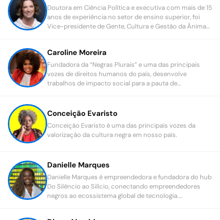
Doutora em Ciência Política e executiva com mais de 15
anos de experiência no setor de ensino superior, foi
Vice-presidente de Gente, Cultura e Gestão da Ânima
Educação.
Caroline Moreira
Fundadora da “Negras Plurais” e uma das principais
vozes de direitos humanos do país, desenvolve
trabalhos de impacto social para a pauta de
diversidade e inclusão no mercado de trabalho.
Conceição Evaristo
Conceição Evaristo é uma das principais vozes da
valorização da cultura negra em nosso país.
Danielle Marques
Danielle Marques é empreendedora e fundadora do hub
Do Silêncio ao Silício, conectando empreendedores
negros ao ecossistema global de tecnologia.
Reconhecida pela MIT Tech Review, Forbes Under 30 e
Geração Glamour, é referência em inovação, tecnologia