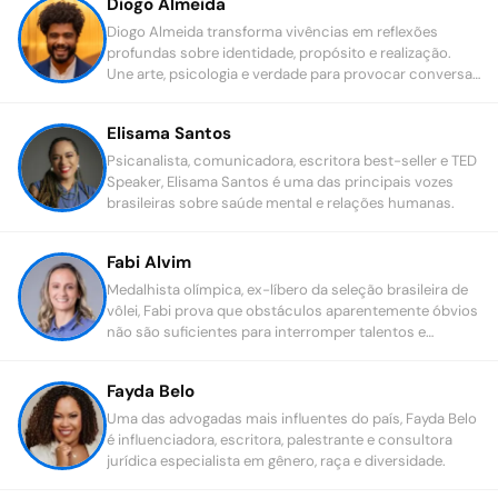
Diogo Almeida
e impacto social.
Diogo Almeida transforma vivências em reflexões
profundas sobre identidade, propósito e realização.
Une arte, psicologia e verdade para provocar conversas
sobre sucesso, visibilidade e o verdadeiro sentido de
construir uma trajetória com coerência e significado.
Elisama Santos
Psicanalista, comunicadora, escritora best-seller e TED
Speaker, Elisama Santos é uma das principais vozes
brasileiras sobre saúde mental e relações humanas.
Fabi Alvim
Medalhista olímpica, ex-líbero da seleção brasileira de
vôlei, Fabi prova que obstáculos aparentemente óbvios
não são suficientes para interromper talentos e
objetivos grandiosos nas quadras e na vida.
Fayda Belo
Uma das advogadas mais influentes do país, Fayda Belo
é influenciadora, escritora, palestrante e consultora
jurídica especialista em gênero, raça e diversidade.