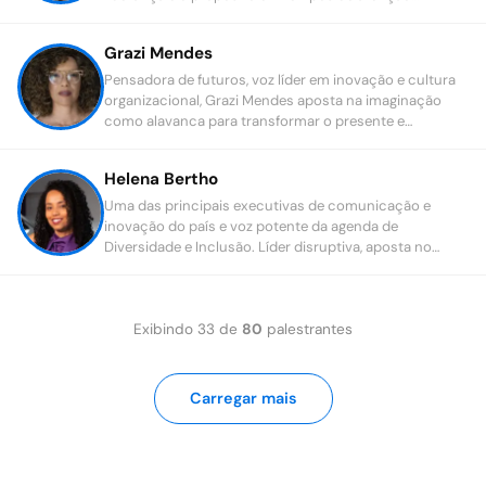
disputada e busca por sentido.
Grazi Mendes
Pensadora de futuros, voz líder em inovação e cultura
organizacional, Grazi Mendes aposta na imaginação
como alavanca para transformar o presente e
materializar um amanhã plural.
Helena Bertho
Uma das principais executivas de comunicação e
inovação do país e voz potente da agenda de
Diversidade e Inclusão. Líder disruptiva, aposta no
poder inovador do fator humano.
Exibindo
33
de
80
palestrantes
Carregar mais