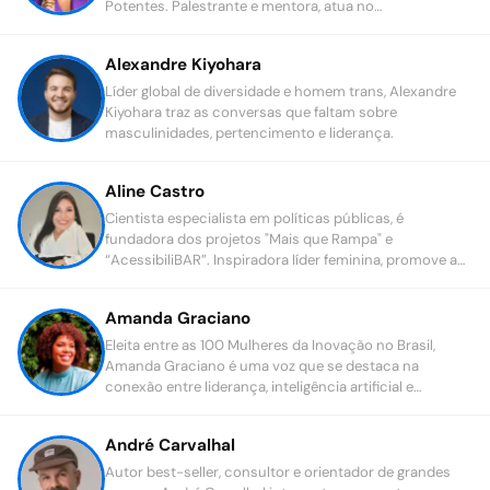
Potentes. Palestrante e mentora, atua no
desenvolvimento de lideranças inclusivas e mulheres
potentes, com foco em poder feminino e
Alexandre Kiyohara
transformação cultural.
Líder global de diversidade e homem trans, Alexandre
Kiyohara traz as conversas que faltam sobre
masculinidades, pertencimento e liderança.
Aline Castro
Cientista especialista em políticas públicas, é
fundadora dos projetos "Mais que Rampa" e
“AcessibiliBAR”. Inspiradora líder feminina, promove a
cultura de diversidade e inclusão, transformando
barreiras em oportunidades.
Amanda Graciano
Eleita entre as 100 Mulheres da Inovação no Brasil,
Amanda Graciano é uma voz que se destaca na
conexão entre liderança, inteligência artificial e
estratégia de negócios.
André Carvalhal
Autor best-seller, consultor e orientador de grandes