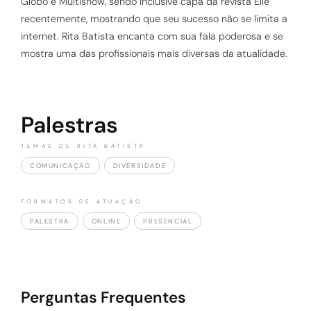
Globo e Multishow, sendo inclusive capa da revista Elle
recentemente, mostrando que seu sucesso não se limita a
internet. Rita Batista encanta com sua fala poderosa e se
mostra uma das profissionais mais diversas da atualidade.
Palestras
TEMAS DE RITA BATISTA
COMUNICAÇÃO
DIVERSIDADE
FORMATOS DE ATUAÇÃO
PALESTRA
ONLINE
PRESENCIAL
Perguntas Frequentes