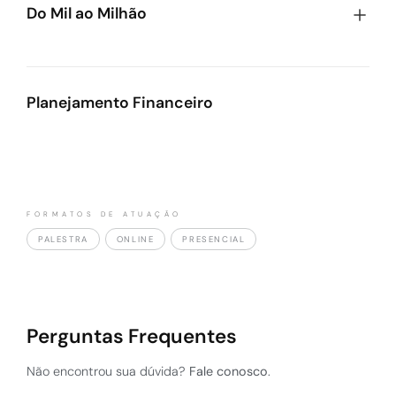
Do Mil ao Milhão
Entenda como descomplicar os conceitos sobre
investimento e mercado financeiro.
Planejamento Financeiro
A palestra é baseada no livro “Do Mil ao Milhão, Sem
Cortar o Cafezinho”, onde Nigro relata em 222
páginas, um rico conteúdo sobre como conquistar a
independência financeira.
FORMATOS DE ATUAÇÃO
PALESTRA
ONLINE
PRESENCIAL
Perguntas Frequentes
Não encontrou sua dúvida?
Fale conosco
.