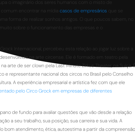
ocupa o imaginário dos seres humanos com o misto de
 é comum encontrar na mídia
casos de empresários
que se
ma forma de realizar sonhos antigos. O que poucos sabem, no
iz muito sobre o funcionamento das empresas e o
 Grock Internacional, percebeu esta relação ao jogar luz sobre a
 desenvolvido na arte circense. Ele é formado em teatro pela
a arte de ser clown pela Last Minute Zirkus Theater, na Suíça. 
rco e representante nacional dos circos no Brasil pelo Conselho
ultura. A experiência empresarial e artística fez com que ele
resentado pelo Circo Grock em empresas de diferentes
 pano de fundo para avaliar questões que vão desde a relação
ão a seu trabalho, sua posição, sua carreira e sua vida. A
do bom atendimento, ética, autoestima a partir da compreensã