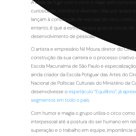
A ideia de fugir com o circo e viajar sem rumo 
curiosidade, mistério e diversão. Não por acaso
lançam à construção de escolas de circo como u
entanto, é que a estrutura que guia os circos d
desenvolvimento de pessoas.
O artista e empresário Nil Moura, diretor do Circo
construção da sua carreira e o processo criativo
Escola Macunaíma de São Paulo e especialização n
ainda criador da Escola Potiguar das Artes do Ci
Nacional de Políticas Culturais do Ministério da C
desenvolvesse o
espetáculo “Equilíbrio”, já ap
segmentos em todo o país.
Com humor e magia o grupo utiliza o circo como
interpessoal até a postura do ser humano em relaç
superação e o trabalho em equipe, importância 