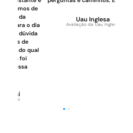
nte e
perguntas e caminhos. É incrível!
s de
Uau Inglesa
o dia
Avaliação da Uau Inglesa
vida
e
 qual
i
a