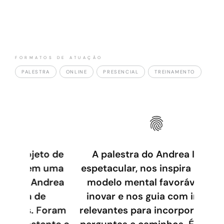
FORMATOS DE ATUAÇÃO
PALESTRA
ONLINE
PRESENCIAL
TREINAMENTO
o de
A palestra do Andrea Iorio é
 uma
espetacular, nos inspira para um
ndrea
modelo mental favorável para
e
inovar e nos guia com insights
Foram
relevantes para incorporar novas