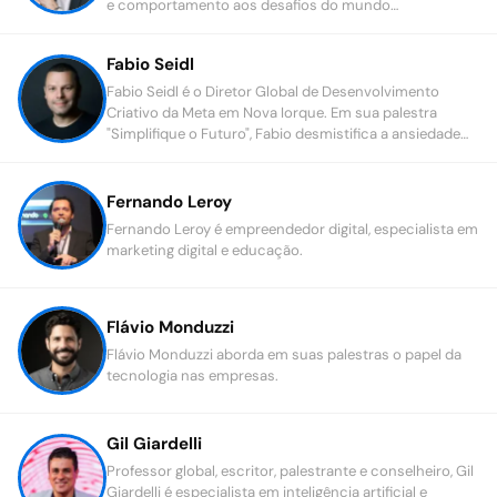
e comportamento aos desafios do mundo
hiperconectado.
Fabio Seidl
Fabio Seidl é o Diretor Global de Desenvolvimento
Criativo da Meta em Nova Iorque. Em sua palestra
"Simplifique o Futuro", Fabio desmistifica a ansiedade
que temos sobre o futuro e a tecnologia.
Fernando Leroy
Fernando Leroy é empreendedor digital, especialista em
marketing digital e educação.
Flávio Monduzzi
Flávio Monduzzi aborda em suas palestras o papel da
tecnologia nas empresas.
Gil Giardelli
Professor global, escritor, palestrante e conselheiro, Gil
Giardelli é especialista em inteligência artificial e