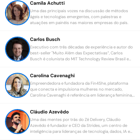
Camila Achutti
Uma das principais vozes na discussão de métodos
ágeis e tecnologias emergentes, com palestras e
atuações em painéis nas maiores empresas do país.
Carlos Busch
Executivo com três décadas de experiência e autor do
best-seller "Muito Além das Expectativas”, Carlos
Busch é colunista do MIT Technology Review Brasil e
membro do Forbes Business Council.
Carolina Cavenaghi
Empreendedora e fundadora da Fin4She, plataforma
que conecta e impulsiona mulheres no mercado,
Carolina Cavenaghi é referência em liderança feminina,
equidade de gênero e educação financeira.
Cláudio Azevêdo
Uma das mentes por trás do Zé Delivery, Cláudio
Azevêdo é fundador e CEO da Strides, um centro de
inteligência para lideranças de tecnologia, dados, IA e
negócios digitais no Brasil.