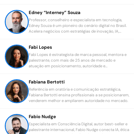
Edney “Interney” Souza
Professor, conselheiro e especialista em tecnologia,
Edney Souza é um pioneiro do cenário digital no Brasil.
Acelera negócios com estratégias de inovação, IA,
dados e marketing.
Fabi Lopes
Fabi Lopes é estrategista de marca pessoal, mentora e
palestrante, com mais de 25 anos de mercado e
atuação em posicionamento, autoridade e
crescimento de líderes e negócios.
Fabiana Bertotti
Referência em oratória e comunicação estratégica,
Fabiana Bertotti ensina profissionais a se posicionarem,
venderem melhor e ampliarem autoridade no mercado.
Fabio Nudge
Especialista em Consciência Digital, autor best-seller e
palestrante internacional, Fabio Nudge conecta IA, ética