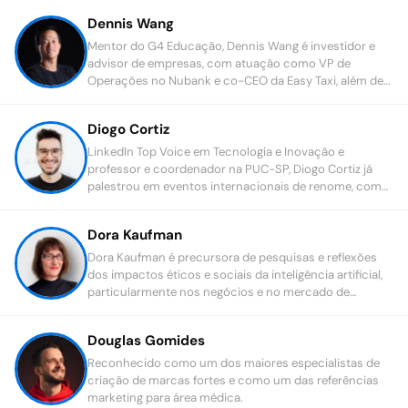
Dennis Wang
Mentor do G4 Educação, Dennis Wang é investidor e
advisor de empresas, com atuação como VP de
Operações no Nubank e co-CEO da Easy Taxi, além de
sólida trajetória internacional no mercado financeiro.
Diogo Cortiz
LinkedIn Top Voice em Tecnologia e Inovação e
professor e coordenador na PUC-SP, Diogo Cortiz já
palestrou em eventos internacionais de renome, como
conferências da ONU e UNESCO.
Dora Kaufman
Dora Kaufman é precursora de pesquisas e reflexões
dos impactos éticos e sociais da inteligência artificial,
particularmente nos negócios e no mercado de
trabalho.
Douglas Gomides
Reconhecido como um dos maiores especialistas de
criação de marcas fortes e como um das referências
marketing para área médica.