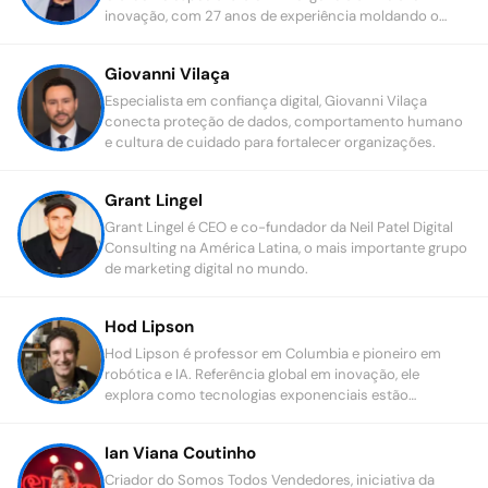
inovação, com 27 anos de experiência moldando o
futuro da economia digital.
Giovanni Vilaça
Especialista em confiança digital, Giovanni Vilaça
conecta proteção de dados, comportamento humano
e cultura de cuidado para fortalecer organizações.
Grant Lingel
Grant Lingel é CEO e co-fundador da Neil Patel Digital
Consulting na América Latina, o mais importante grupo
de marketing digital no mundo.
Hod Lipson
Hod Lipson é professor em Columbia e pioneiro em
robótica e IA. Referência global em inovação, ele
explora como tecnologias exponenciais estão
transformando o futuro da indústria.
Ian Viana Coutinho
Criador do Somos Todos Vendedores, iniciativa da