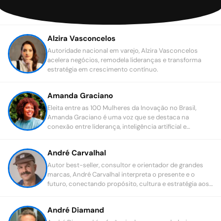
Alzira Vasconcelos
Autoridade nacional em varejo, Alzira Vasconcelos
acelera negócios, remodela lideranças e transforma
estratégia em crescimento contínuo.
Amanda Graciano
Eleita entre as 100 Mulheres da Inovação no Brasil,
Amanda Graciano é uma voz que se destaca na
conexão entre liderança, inteligência artificial e
estratégia de negócios.
André Carvalhal
Autor best-seller, consultor e orientador de grandes
marcas, André Carvalhal interpreta o presente e o
futuro, conectando propósito, cultura e estratégia aos
desafios contemporâneos.
André Diamand