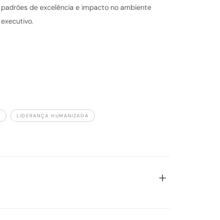
padrões de excelência e impacto no ambiente
executivo.
A
LIDERANÇA HUMANIZADA
nça centrada nas pessoas. Apresenta quatro
ecnologia humanizada e inspiração constante.