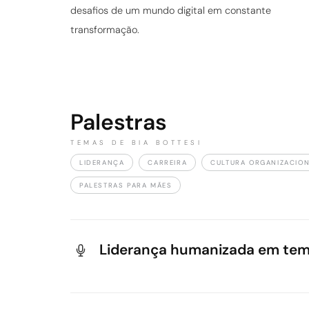
desafios de um mundo digital em constante
transformação.
Palestras
TEMAS DE BIA BOTTESI
LIDERANÇA
CARREIRA
CULTURA ORGANIZACIO
PALESTRAS PARA MÃES
Liderança humanizada em temp
Diante do papel decisivo do digital nas organ
pilares essenciais para líderes que buscam h