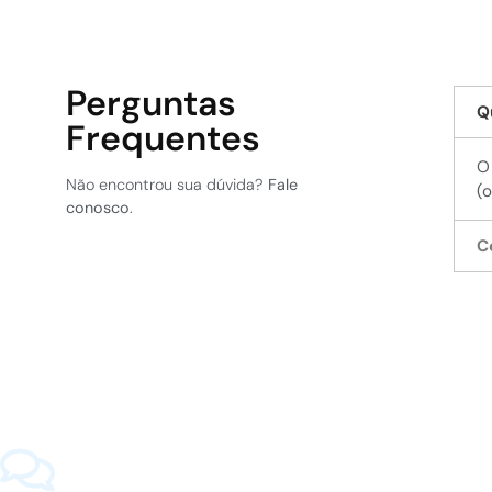
Perguntas
Q
Frequentes
O
Não encontrou sua dúvida?
Fale
(
conosco
.
C