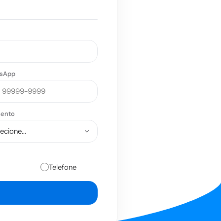
!
sApp
ento
Telefone