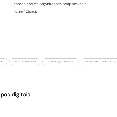
construção de organizações adaptativas e
humanizadas.
NAL
DIA DA MULHER
LIDERANÇA DIGITAL
LIDERANÇA FEMININ
os digitais
izações, Bia Bottesi conduz uma reflexão sofisticada sobre a lidera
armonizar inovação e empatia: comunicação clara, adaptabilidade, t