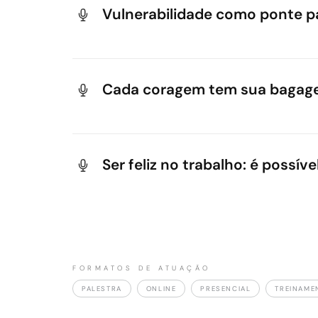
Vulnerabilidade como ponte p
Bia explora a vulnerabilidade como ferramen
pessoais é vital para o desenvolvimento de 
Cada coragem tem sua baga
Por meio de uma narrativa que valoriza a sing
superação dos próprios desafios — transform
Ser feliz no trabalho: é possível
Mais que um ideal, a felicidade no trabalho
insights exclusivos para construir culturas o
FORMATOS DE ATUAÇÃO
PALESTRA
ONLINE
PRESENCIAL
TREINAME