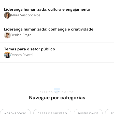
Liderança humanizada, cultura e engajamento
Alzira Vasconcelos
Liderança humanizada: confiança e criatividade
Denise Fraga
Temas para o setor público
Renata Rivetti
DIRETO AO PONTO
Navegue por categorias
AGRONEGÓCIO
CASES DE SUCESSO
DIVERSIDADE
E