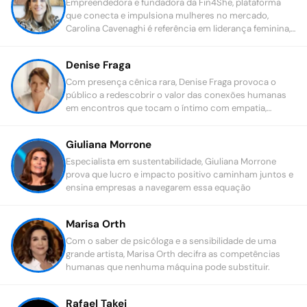
Empreendedora e fundadora da Fin4She, plataforma
que conecta e impulsiona mulheres no mercado,
Carolina Cavenaghi é referência em liderança feminina,
equidade de gênero e educação financeira.
Denise Fraga
Com presença cênica rara, Denise Fraga provoca o
público a redescobrir o valor das conexões humanas
em encontros que tocam o íntimo com empatia,
escuta e consciência relacional.
Giuliana Morrone
Especialista em sustentabilidade, Giuliana Morrone
prova que lucro e impacto positivo caminham juntos e
ensina empresas a navegarem essa equação
Marisa Orth
Com o saber de psicóloga e a sensibilidade de uma
grande artista, Marisa Orth decifra as competências
humanas que nenhuma máquina pode substituir.
Rafael Takei