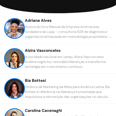
Adriana Alves
Autora do livro Manual da Empresa Antirracista,
fundadora da Lupa – consultoria B2B de diagnóstico
organizacional baseada em metodologia proprietária –,
Adriana Alves é TEDxspeaker, palestrante, mentora e
consultora de empresas.
Alzira Vasconcelos
Autoridade nacional em varejo, Alzira Vasconcelos
acelera negócios, remodela lideranças e transforma
estratégia em crescimento contínuo.
Bia Bottesi
Diretora de Marketing da Meta para América Latina, Bia
Bottesi é referência na liderança humanizada que
impulsiona a reinvenção das organizações no século
XXI.
Carolina Cavenaghi