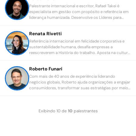
Palestrante internacional e escritor, Rafael Takei é
especialista em gestão com propósito e referência em
liderança humanizada. Desenvolve os Líderes para
despertarem o engajamento em suas equipes e os
colaboradores para terem uma atitude protagonista.
Renata Rivetti
Referência internacional em felicidade corporativa e
sustentabilidade humana, desafia empresas a
reescreverem a História do trabalho. Aposta na cultura
bem-estar como força motriz de resultados sólidos e
da produtividade.
Roberto Funari
Com mais de 40 anos de experiência liderando
negócios globais, Roberto ajuda organizações a engajar
consumidores, transformar suas estratégias por meio
da inovação e desenvolver lideranças humanizadas.
Exibindo
10
de
10
palestrantes