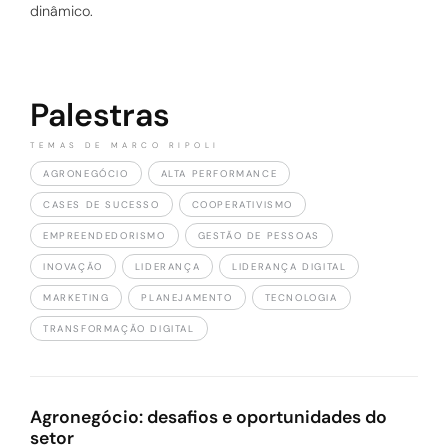
dinâmico.
Palestras
TEMAS DE MARCO RIPOLI
AGRONEGÓCIO
ALTA PERFORMANCE
CASES DE SUCESSO
COOPERATIVISMO
EMPREENDEDORISMO
GESTÃO DE PESSOAS
INOVAÇÃO
LIDERANÇA
LIDERANÇA DIGITAL
MARKETING
PLANEJAMENTO
TECNOLOGIA
TRANSFORMAÇÃO DIGITAL
Agronegócio: desafios e oportunidades do
setor