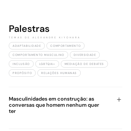
Palestras
TEMAS DE ALEXANDRE KIYOHARA
ADAPTABILIDADE
COMPORTAMENTO
COMPORTAMENTO MASCULINO
DIVERSIDADE
INCLUSÃO
LGBTQIA+
MEDIAÇÃO DE DEBATES
PROPÓSITO
RELAÇÕES HUMANAS
Masculinidades em construção: as
conversas que homem nenhum quer
ter
Toda masculinidade é construída, mas pouca gente