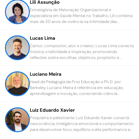
Lili Assunção
Estrategista de Maturação Organizacional e
especialista em Saúde Mental no Trabalho, Lili combina
mais de 20 anos de vivência na intimidade das
empresas com uma sólida base em Ergonomia da
Atividade e Psicodinâmica do Trabalho.
Lucas Lima
Cantor, compositor, ator e creator, Lucas Lima conecta
música, criatividade e inspiração, promovendo
reflexões sobre escolhas, objetivos, propósito e
transformação pessoal.
Luciano Meira
Head de Pedagogia da Proz Educação e Ph.D. por
Berkeley, Luciano Meira é referência em educação,
aprendizagem e inovação, conectando ciência
cognitiva, tecnologia e impacto educacional.
Luiz Eduardo Xavier
Psiquiatra e palestrante, Luiz Eduardo Xavier conecta
neurociência, inteligência emocional e comportamento
para desenvolver foco, equilíbrio e alta performance em
pessoas e organizações.