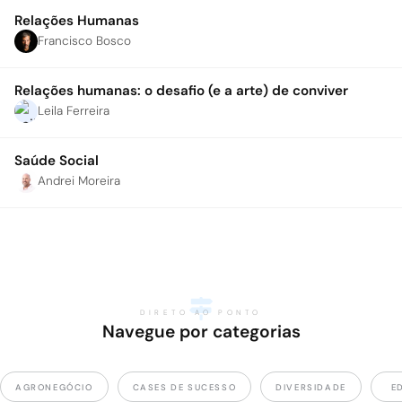
Relações Humanas
Francisco Bosco
Relações humanas: o desafio (e a arte) de conviver
Leila Ferreira
Saúde Social
Andrei Moreira
DIRETO AO PONTO
Navegue por categorias
AGRONEGÓCIO
CASES DE SUCESSO
DIVERSIDADE
E