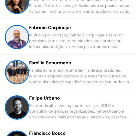
Fabiana Bertotti ensina profissionais a se posicionarem,
venderem melhor e ampliarem autoridade no mercado.
Fabrício Carpinejar
Múltiplo por vocação, Fabrício Carpinejar é escritor
premiado, jornalista, comunicador, ator, professor,
influenciador digital e um dos palestrantes mais
requisitados do mundo corporativo.
Família Schurmann
Família Schurmann é uma família de exploradores,
autores e empreendedores que transformou mais de
quatro décadas de expedições ao redor do mundo em
uma das histórias mais inspiradoras de liderança,
resiliência e propósito.
Felipe Urbano
Mentor de alta liderança, autor do livro SOLO e
consultor de grandes organizações, Felipe Urbano é
uma das vozes mais atentas aos paradoxos, desafios e
oportunidades que permeiam a jornada dos principais
líderes do Brasil.
Francisco Bosco