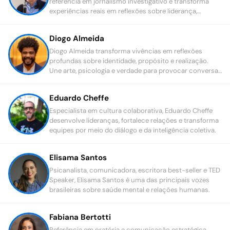
referência em jornalismo investigativo e transforma
experiências reais em reflexões sobre liderança,
decisões, ética e relações humanas.
Diogo Almeida
Diogo Almeida transforma vivências em reflexões
profundas sobre identidade, propósito e realização.
Une arte, psicologia e verdade para provocar conversas
sobre sucesso, visibilidade e o verdadeiro sentido de
construir uma trajetória com coerência e significado.
Eduardo Cheffe
Especialista em cultura colaborativa, Eduardo Cheffe
desenvolve lideranças, fortalece relações e transforma
equipes por meio do diálogo e da inteligência coletiva.
Elisama Santos
Psicanalista, comunicadora, escritora best-seller e TED
Speaker, Elisama Santos é uma das principais vozes
brasileiras sobre saúde mental e relações humanas.
Fabiana Bertotti
Referência em oratória e comunicação estratégica,