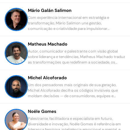
Mário Galán Salimon
Com experiência internacional em estratégia e
transformação, Mário Salimon une gestão,
comunicação e criatividade para impulsionar
resultados e impacto.
Matheus Machado
Autor, comunicador e palestrante com visão global
sobre liderança e tendências, Matheus Machado traduz
as transformações que redefinem a sociedade, os
negócios e as relações humanas.
Michel Alcoforado
Um dos pensadores mais originais de sua geração,
Michel Alcoforado decifra os códigos invisíveis que
moldam decisões — de consumidores, equipes e
mercados inteiros.
Noéle Gomes
Palestrante, facilitadora e especialista em futuro,
diversidade e inovação, Noéle Gomes é referência em
liderança feminina, inteligência emocional e mental, e