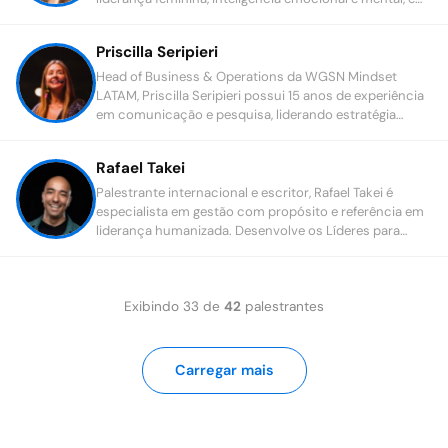
conecta sabedoria ancestral com alta performance
para transformar pessoas e organizações.
Priscilla Seripieri
Head of Business & Operations da WGSN Mindset
LATAM, Priscilla Seripieri possui 15 anos de experiência
em comunicação e pesquisa, liderando estratégia
comercial, projetos e expansão na América Latina.
Rafael Takei
Palestrante internacional e escritor, Rafael Takei é
especialista em gestão com propósito e referência em
liderança humanizada. Desenvolve os Líderes para
despertarem o engajamento em suas equipes e os
colaboradores para terem uma atitude protagonista.
Exibindo
33
de
42
palestrantes
Carregar mais