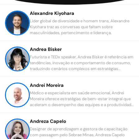
Alexandre Kiyohara
Líder global de diversidade e homem trans, Alexandre
Kiyohara traz as conversas que faltam sobre
masculinidades, pertencimento e liderança.
Andrea Bisker
Futurista e TEDx speaker, Andrea Bisker é referência em
tendências, inovação e comportamento de consumo,
traduzindo cenários complexos em estratégias
práticas para líderes e marcas.
Andrei Moreira
Médico e especialista em saúde emocional, Andrei
Moreira oferece estratégias de bem-estar integral que
aceleram o desempenho das equipes e a produtividade
das organizações.
Andreza Capelo
Designer de aprendizagem e gestora de capacitação
com passagem pelo Sebrae Minas, Andreza Capelo