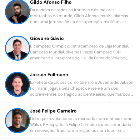
Gildo Afonso Filho
Da cadeira de rodas ao Ironman e às maiores
montanhas do mundo, Gildo Afonso inspira plateias
com uma jornada única de superação, resiliência e
desafiando limites.
Giovane Gávio
Bicampeão Olímpico, Tetracampeão da Liga Mundial,
Campeão Mundial, diversas vezes Campeão Sul-
americano e integrante do Hall da Fama do Voleibol,
Giovane Gávio é referência em alta performance,
liderança e trabalho em equipe.
Jakson Follmann
Ex-atleta de clubes como Grêmio e Juventude, Jakson
Follmann jogava pela Chapecoense e é um dos
sobreviventes do trágico acidente aéreo que marcou a
história do futebol.
José Felipe Carneiro
Líder que revolucionou o mercado com marcas como
Wäls e KHappy, José Felipe Carneiro é uma autoridade
em inovação. Transforma negócios com foco em
estratégia, performance e autenticidade.