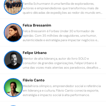
Família Schurmann é uma família de exploradores,
autores e empreendedores que transformou mais de
quatro décadas de expedições ao redor do mundo em
uma das histórias mais inspiradoras de liderança,
resiliência e propósito.
Felca Bressanim
Felca Bressanim é Forbes Under 30 e formador de
opinião. Com 35 milhões de seguidores, une humor,
autenticidade e estratégia para impactar negócios e
pessoas
Felipe Urbano
Mentor de alta liderança, autor do livro SOLO e
consultor de grandes organizações, Felipe Urbano é
uma das vozes mais atentas aos paradoxos, desafios e
oportunidades que permeiam a jornada dos principais
líderes do Brasil.
Flávio Canto
Medalhista olímpico, empreendedor social e referência
em liderança e cultura, Flávio Canto conecta esporte,
estratégia e impacto social à alta performance.