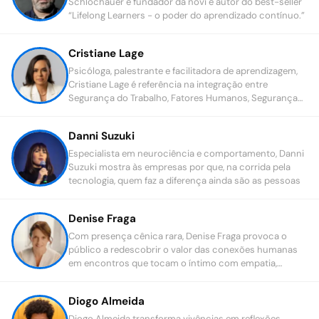
Schlochauer é fundador da nōvi e autor do best-seller
“Lifelong Learners - o poder do aprendizado contínuo.”
Cristiane Lage
Psicóloga, palestrante e facilitadora de aprendizagem,
Cristiane Lage é referência na integração entre
Segurança do Trabalho, Fatores Humanos, Segurança
Psicológica e Saúde Mental no ambiente corporativo.
Danni Suzuki
Especialista em neurociência e comportamento, Danni
Suzuki mostra às empresas por que, na corrida pela
tecnologia, quem faz a diferença ainda são as pessoas
Denise Fraga
Com presença cênica rara, Denise Fraga provoca o
público a redescobrir o valor das conexões humanas
em encontros que tocam o íntimo com empatia,
escuta e consciência relacional.
Diogo Almeida
Diogo Almeida transforma vivências em reflexões