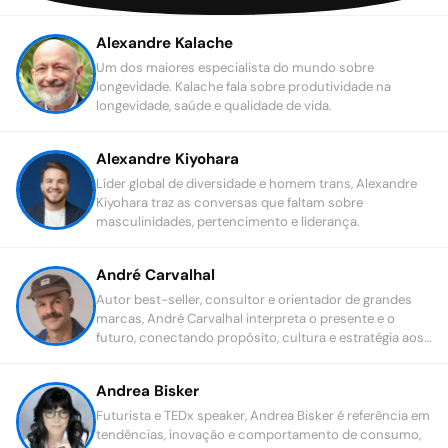
Alexandre Kalache
Um dos maiores especialista do mundo sobre
longevidade. Kalache fala sobre produtividade na
longevidade, saúde e qualidade de vida.
Alexandre Kiyohara
Líder global de diversidade e homem trans, Alexandre
Kiyohara traz as conversas que faltam sobre
masculinidades, pertencimento e liderança.
André Carvalhal
Autor best-seller, consultor e orientador de grandes
marcas, André Carvalhal interpreta o presente e o
futuro, conectando propósito, cultura e estratégia aos
desafios contemporâneos.
Andrea Bisker
Futurista e TEDx speaker, Andrea Bisker é referência em
tendências, inovação e comportamento de consumo,