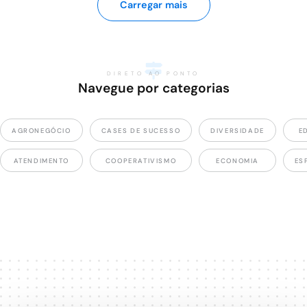
Carregar mais
DIRETO AO PONTO
Navegue por categorias
AGRONEGÓCIO
CASES DE SUCESSO
DIVERSIDADE
E
ATENDIMENTO
COOPERATIVISMO
ECONOMIA
ES