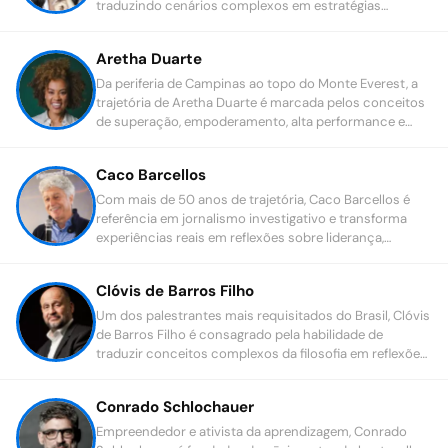
traduzindo cenários complexos em estratégias
práticas para líderes e marcas.
Aretha Duarte
Da periferia de Campinas ao topo do Monte Everest, a
trajetória de Aretha Duarte é marcada pelos conceitos
de superação, empoderamento, alta performance e
consciência socioambiental.
Caco Barcellos
Com mais de 50 anos de trajetória, Caco Barcellos é
referência em jornalismo investigativo e transforma
experiências reais em reflexões sobre liderança,
decisões, ética e relações humanas.
Clóvis de Barros Filho
Um dos palestrantes mais requisitados do Brasil, Clóvis
de Barros Filho é consagrado pela habilidade de
traduzir conceitos complexos da filosofia em reflexões
acessíveis e bem-humoradas.
Conrado Schlochauer
Empreendedor e ativista da aprendizagem, Conrado