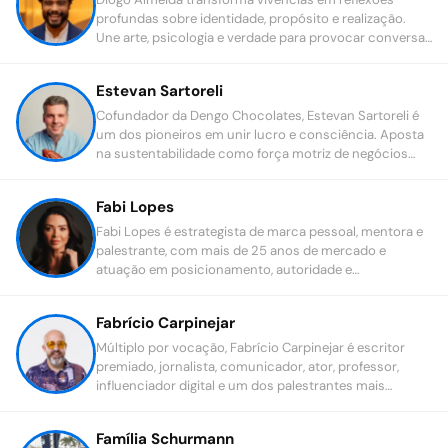
profundas sobre identidade, propósito e realização.
Une arte, psicologia e verdade para provocar conversas
sobre sucesso, visibilidade e o verdadeiro sentido de
construir uma trajetória com coerência e significado.
Estevan Sartoreli
Cofundador da Dengo Chocolates, Estevan Sartoreli é
um dos pioneiros em unir lucro e consciência. Aposta
na sustentabilidade como força motriz de negócios
revolucionários.
Fabi Lopes
Fabi Lopes é estrategista de marca pessoal, mentora e
palestrante, com mais de 25 anos de mercado e
atuação em posicionamento, autoridade e
crescimento de líderes e negócios.
Fabrício Carpinejar
Múltiplo por vocação, Fabrício Carpinejar é escritor
premiado, jornalista, comunicador, ator, professor,
influenciador digital e um dos palestrantes mais
requisitados do mundo corporativo.
Família Schurmann