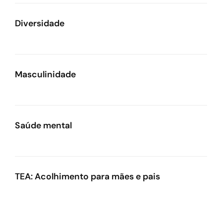
verdadeiramente seus.
Diversidade
Nesta palestra, Diogo Almeida conduz uma reflexão
profunda sobre como construímos nossas ideias de
sucesso e quais são os custos emocionais de viver
em função da validação externa. A partir de histórias
Masculinidade
pessoais, referências da psicologia e recursos de
linguagem artística, o encontro convida o público a
repensar expectativas, reconectar-se com seus
próprios valores e construir trajetórias profissionais e
Saúde mental
pessoais mais autênticas.
TEA: Acolhimento para mães e pais