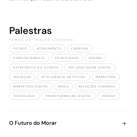
Palestras
TEMAS DE THALES LUCCHESI
FUTURO
ATENDIMENTO
CARREIRA
COMPORTAMENTO
CRIATIVIDADE
DESIGN
EXPERIÊNCIA DO CLIENTE
INFLUENCIADOR DIGITAL
INOVAÇÃO
INTELIGÊNCIA ARTIFICIAL
MARKETING
MARKETING DIGITAL
MODA
RELAÇÕES HUMANAS
TECNOLOGIA
TRANSFORMAÇÃO DIGITAL
VENDAS
O Futuro do Morar
Como IA, longevidade, consumo, design e tecnologia