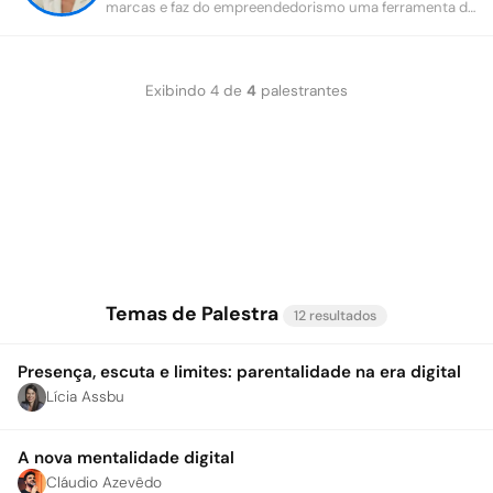
marcas e faz do empreendedorismo uma ferramenta de
transformação na vida das pessoas.
Exibindo
4
de
4
palestrantes
Temas de Palestra
12 resultados
Presença, escuta e limites: parentalidade na era digital
Lícia Assbu
A nova mentalidade digital
Cláudio Azevêdo