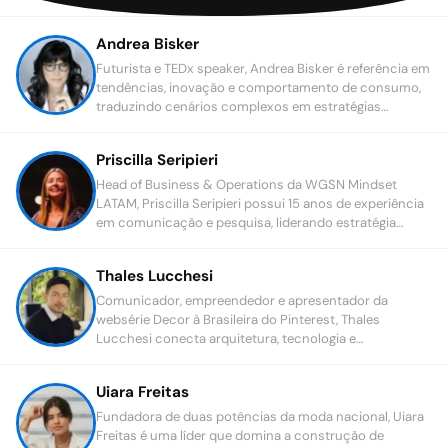
Andrea Bisker
Futurista e TEDx speaker, Andrea Bisker é referência em
tendências, inovação e comportamento de consumo,
traduzindo cenários complexos em estratégias
práticas para líderes e marcas.
Priscilla Seripieri
Head of Business & Operations da WGSN Mindset
LATAM, Priscilla Seripieri possui 15 anos de experiência
em comunicação e pesquisa, liderando estratégia
comercial, projetos e expansão na América Latina.
Thales Lucchesi
Comunicador, empreendedor e apresentador da
websérie Decor à Brasileira do Pinterest, Thales
Lucchesi conecta arquitetura, tecnologia e
comportamento para revelar tendências do futuro do
morar.
Uiara Freitas
Fundadora de duas potências da moda nacional, Uiara
Freitas é uma líder que domina a construção de