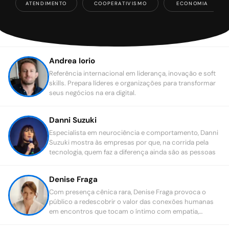
ATENDIMENTO
COOPERATIVISMO
ECONOMIA
Andrea Iorio
Referência internacional em liderança, inovação e soft
skills. Prepara líderes e organizações para transformar
seus negócios na era digital.
Danni Suzuki
Especialista em neurociência e comportamento, Danni
Suzuki mostra às empresas por que, na corrida pela
tecnologia, quem faz a diferença ainda são as pessoas
Denise Fraga
Com presença cênica rara, Denise Fraga provoca o
público a redescobrir o valor das conexões humanas
em encontros que tocam o íntimo com empatia,
escuta e consciência relacional.