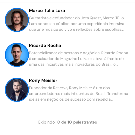
exterior.
Marco Tulio Lara
Guitarrista e cofundador do Jota Quest, Marco Túlio
Lara conduz o público por uma experiência imersiva
que une música ao vivo e reflexões sobre escolhas,
tempo e reinvenção.
Ricardo Rocha
Potencializador de pessoas e negócios, Ricardo Rocha
é embaixador do Magazine Luiza e esteve à frente de
uma das iniciativas mais inovadoras do Brasil: o
Parceiro Magalu, que contribuiu para a digitalização de
mais de 300 mil empresas.
Rony Meisler
Fundador da Reserva, Rony Meisler é um dos
empreendedores mais influentes do Brasil. Transforma
ideias em negócios de sucesso com rebeldia,
inconformismo e vontade de mudar o mundo.
Exibindo
10
de
10
palestrantes